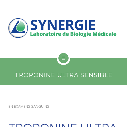
PATIENTS
PROFESSIONNELS DE SANTÉ
LISTE DES EXAMENS
CONTACT
RÉSULTATS EN LIGNE
SYNERGIE
TROPONINE ULTRA SENSIBLE
LABORATOIRES
PATIENTS
EN
EXAMENS SANGUINS
PROFESSIONNELS DE SANTÉ
LISTE DES EXAMENS