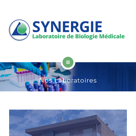
PATIENTS
PROFESSIONNELS DE SANTÉ
LISTE DES EXAMENS
CONTACT
RÉSULTATS EN LIGNE
SYNERGIE
Nos Laboratoires
LABORATOIRES
PATIENTS
PROFESSIONNELS DE SANTÉ
LISTE DES EXAMENS