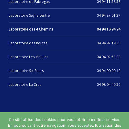
Laboratoire de Fabregas
04 94 11 58 58
Laboratoire Seyne centre
04 94 87 01 37
Laboratoire des 4 Chemins
04 94 18 94 94
Laboratoire des Routes
04 94 92 19 30
Laboratoire Les Moulins
04 94 92 53 00
Laboratoire Six-Fours
04 94 90 90 10
Laboratoire La Crau
04 98 04 40 50
Ce site utilise des cookies pour vous offrir le meilleur service.
Synergie Laboratoires © 2019/2024 • Web design :
En poursuivant votre navigation, vous acceptez l’utilisation des