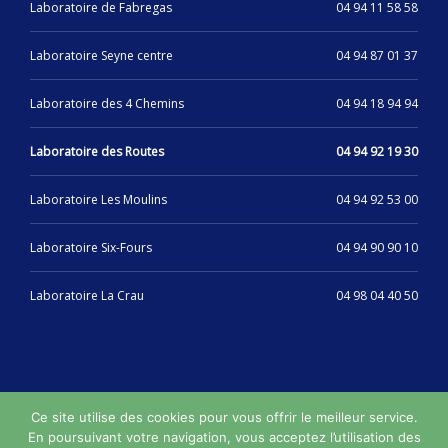
Laboratoire de Fabregas
04 94 11 58 58
Laboratoire Seyne centre
04 94 87 01 37
Laboratoire des 4 Chemins
04 94 18 94 94
Laboratoire des Routes
04 94 92 19 30
Laboratoire Les Moulins
04 94 92 53 00
Laboratoire Six-Fours
04 94 90 90 10
Laboratoire La Crau
04 98 04 40 50
Ce site utilise des cookies pour vous offrir le meilleur service.
Synergie Laboratoires © 2019/2024 • Web design :
En poursuivant votre navigation, vous acceptez l’utilisation des