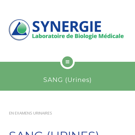
PATIENTS
PROFESSIONNELS DE SANTÉ
LISTE DES EXAMENS
CONTACT
RÉSULTATS EN LIGNE
SYNERGIE
SANG (Urines)
LABORATOIRES
PATIENTS
EN
EXAMENS URINAIRES
PROFESSIONNELS DE SANTÉ
LISTE DES EXAMENS