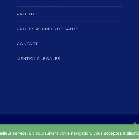
PATIENTS
PROFESSIONNELS DE SANTÉ
CONTACT
MENTIONS LÉGALES
nergie Laboratoires © 2019/2024 • Web design :
Yunaima Oyola
eilleur service. En poursuivant votre navigation, vous acceptez l’utilisat